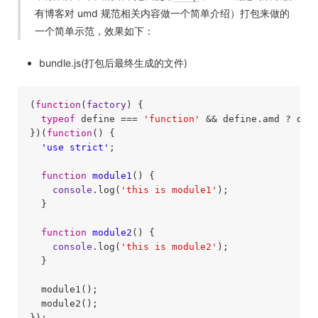
有博客对 umd 规范相关内容做一个简单介绍）打包来做的
一个简单示范，效果如下：
bundle.js(打包后最终生成的文件)
(
function
(
factory
) 
{

typeof
 define === 
'function'
 && define.amd ? defi
})(
function
(
) 
  'use strict'
;

function
module1
(
) 
{

console
.log(
'this is module1'
);

  }

function
module2
(
) 
{

console
.log(
'this is module2'
);

  }

  module1();

  module2();

});