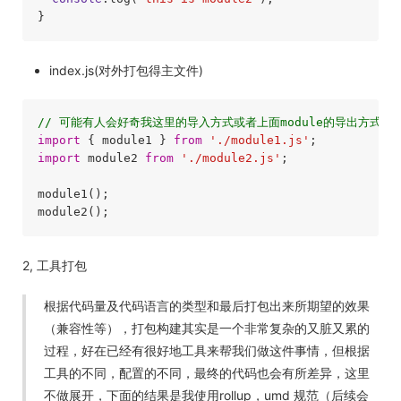
}
index.js(对外打包得主文件)
// 可能有人会好奇我这里的导入方式或者上面module的导出方式写法不一样感到到困惑
import
 { module1 } 
from
'./module1.js'
import
 module2 
from
'./module2.js'
;

module1();

module2();
2, 工具打包
根据代码量及代码语言的类型和最后打包出来所期望的效果
（兼容性等），打包构建其实是一个非常复杂的又脏又累的
过程，好在已经有很好地工具来帮我们做这件事情，但根据
工具的不同，配置的不同，最终的代码也会有所差异，这里
不做展开，下面的结果是我使用
rollup
，umd 规范（后续会