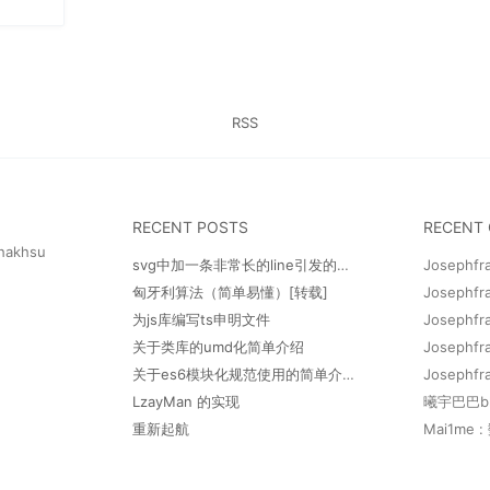
RSS
RECENT POSTS
RECENT
hakhsu
svg中加一条非常长的line引发的现象【待研究】
匈牙利算法（简单易懂）[转载]
为js库编写ts申明文件
关于类库的umd化简单介绍
关于es6模块化规范使用的简单介绍及一些回顾
LzayMan 的实现
重新起航